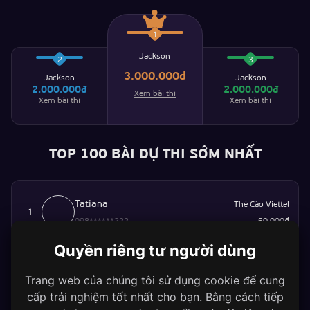
1
Jackson
2
3
3.000.000đ
Jackson
Jackson
2.000.000đ
2.000.000đ
Xem bài thi
Xem bài thi
Xem bài thi
TOP 100 BÀI DỰ THI SỚM NHẤT
Tatiana
Thẻ Cào Viettel
1
098******222
50.000đ
Quyền riêng tư người dùng
Tatiana
Thẻ Cào Viettel
2
098******222
50.000đ
Trang web của chúng tôi sử dụng cookie để cung
Tatiana
Thẻ Cào Viettel
cấp trải nghiệm tốt nhất cho bạn. Bằng cách tiếp
3