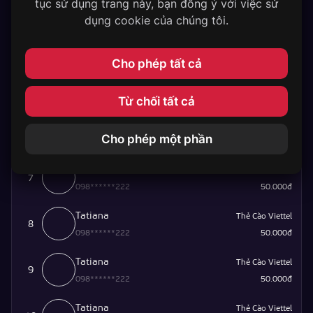
098******222
50.000đ
tục sử dụng trang này, bạn đồng ý với việc sử
dụng cookie của chúng tôi.
Tatiana
Thẻ Cào Viettel
4
098******222
50.000đ
Cho phép tất cả
Tatiana
Thẻ Cào Viettel
5
098******222
50.000đ
Từ chối tất cả
Tatiana
Thẻ Cào Viettel
6
Cho phép một phần
098******222
50.000đ
Tatiana
Thẻ Cào Viettel
7
098******222
50.000đ
Tatiana
Thẻ Cào Viettel
8
098******222
50.000đ
Tatiana
Thẻ Cào Viettel
9
098******222
50.000đ
Tatiana
Thẻ Cào Viettel