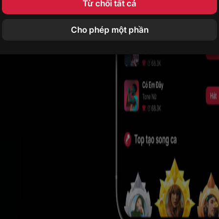
Từ chối tất cả
Cho phép một phần