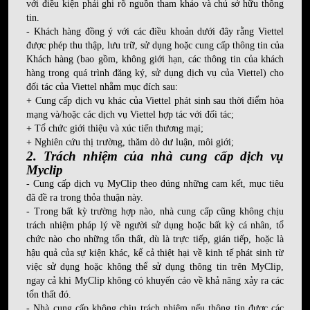
với điều kiện phải ghi rõ nguồn tham khảo và chủ sở hữu thông
tin.
- Khách hàng đồng ý với các điều khoản dưới đây rằng Viettel
được phép thu thập, lưu trữ, sử dụng hoặc cung cấp thông tin của
Khách hàng (bao gồm, không giới hạn, các thông tin của khách
hàng trong quá trình đăng ký, sử dụng dịch vụ của Viettel) cho
đối tác của Viettel nhằm mục đích sau:
+ Cung cấp dịch vụ khác của Viettel phát sinh sau thời điểm hòa
mạng và/hoặc các dịch vụ Viettel hợp tác với đối tác;
+ Tổ chức giới thiệu và xúc tiến thương mại;
+ Nghiên cứu thị trường, thăm dò dư luận, môi giới;
2. Trách nhiệm của nhà cung cấp dịch vụ
Myclip
- Cung cấp dịch vụ MyClip theo đúng những cam kết, mục tiêu
đã đề ra trong thỏa thuận này.
- Trong bất kỳ trường hợp nào, nhà cung cấp cũng không chịu
trách nhiệm pháp lý về người sử dụng hoặc bất kỳ cá nhân, tổ
chức nào cho những tổn thất, dù là trực tiếp, gián tiếp, hoặc là
hậu quả của sự kiện khác, kể cả thiệt hại về kinh tế phát sinh từ
việc sử dụng hoặc không thể sử dụng thông tin trên MyClip,
ngay cả khi MyClip không có khuyến cáo về khả năng xảy ra các
tổn thất đó.
- Nhà cung cấp không chịu trách nhiệm nếu thông tin được các