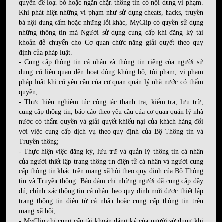
quyền để loại bỏ hoặc ngăn chặn thông tin có nội dung vi phạm.
Khi phát hiện những vi phạm như sử dụng cheats, hacks, truyền
bá nội dung cấm hoặc những lỗi khác, MyClip có quyền sử dụng
những thông tin mà Người sử dụng cung cấp khi đăng ký tài
khoản để chuyển cho Cơ quan chức năng giải quyết theo quy
định của pháp luật.
- Cung cấp thông tin cá nhân và thông tin riêng của người sử
dụng có liên quan đến hoạt động khủng bố, tội phạm, vi phạm
pháp luật khi có yêu cầu của cơ quan quản lý nhà nước có thẩm
quyền;
- Thực hiện nghiêm túc công tác thanh tra, kiểm tra, lưu trữ,
cung cấp thông tin, báo cáo theo yêu cầu của cơ quan quản lý nhà
nước có thẩm quyền và giải quyết khiếu nại của khách hàng đối
với việc cung cấp dịch vụ theo quy định của Bộ Thông tin và
Truyền thông;
- Thực hiện việc đăng ký, lưu trữ và quản lý thông tin cá nhân
của người thiết lập trang thông tin điện tử cá nhân và người cung
cấp thông tin khác trên mạng xã hội theo quy định của Bộ Thông
tin và Truyền thông. Bảo đảm chỉ những người đã cung cấp đầy
đủ, chính xác thông tin cá nhân theo quy định mới được thiết lập
trang thông tin điện tử cá nhân hoặc cung cấp thông tin trên
mạng xã hội;
- MyClip chỉ cung cấp tài khoản đăng ký của người sử dụng khi