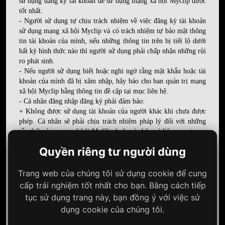
sử dụng đăng ký tài khoản để sử dụng mạng xã hội Myclip được
tốt nhất.
- Người sử dụng tự chịu trách nhiệm về việc đăng ký tài khoản
sử dụng mạng xã hội Myclip và có trách nhiệm tự bảo mật thông
tin tài khoản của mình, nếu những thông tin trên bị tiết lộ dưới
bất kỳ hình thức nào thì người sử dụng phải chấp nhận những rủi
ro phát sinh.
- Nếu người sử dụng biết hoặc nghi ngờ rằng mật khẩu hoặc tài
khoản của mình đã bị xâm nhập, hãy báo cho ban quản trị mạng
xã hội Myclip bằng thông tin đề cập tại mục liên hệ.
- Cá nhân đăng nhập đăng ký phải đảm bảo:
+ Không được sử dụng tài khoản của người khác khi chưa được
phép. Cá nhân sẽ phải chịu trách nhiệm pháp lý đối với những
tổn thất của mạng xã hội MyClip hoặc các bên có liên quan trong
trường hợp các tổn thất đó được xác định là do tài khoản người
Quyền riêng tư người dùng
sử dụng gây ra. Mạng xã hội MyClip sẽ không chịu trách nhiệm
với những tổn thất của Người sử dụng phát sinh do việc tài
khoản của người sử dụng bị sử dụng bất hợp pháp gây ra.
Trang web của chúng tôi sử dụng cookie để cung
+ Cá nhân đồng ý không lấy và sử dụng các thông tin cá nhân
cấp trải nghiệm tốt nhất cho bạn. Bằng cách tiếp
của người sử dụng khác. Bao gồm các thông tin về tài khoản
tục sử dụng trang này, bạn đồng ý với việc sử
hoặc địa chỉ email (thư điện tử) từ trang web/wap/app, không lấy
dụng cookie của chúng tôi.
(hoặc lôi kéo các thành viên khác lấy) các thông tin từ hệ thống
vì mục đích thương mại.