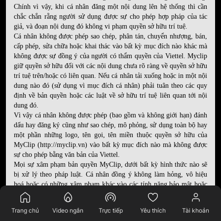
Chính vì vậy, khi cá nhân đăng một nội dung lên hệ thống thì cần
chắc chắn rằng người sử dụng được sự cho phép hợp pháp của tác
giả, và đoạn nội dung đó không vi phạm quyền sở hữu trí tuệ.
Cá nhân không được phép sao chép, phân tán, chuyển nhượng, bán,
cấp phép, sửa chữa hoặc khai thác vào bất kỳ mục đích nào khác mà
không được sự đồng ý của người có thẩm quyền của Viettel. Myclip
giữ quyền sở hữu đối với các nội dung chưa rõ ràng về quyền sở hữu
trí tuệ trên/hoặc có liên quan. Nếu cá nhân tải xuống hoặc in một nội
dung nào đó (sử dụng vì mục đích cá nhân) phải tuân theo các quy
định về bản quyền hoặc các luật về sở hữu trí tuệ liên quan tới nội
dung đó.
Vì vậy cá nhân không được phép (bao gồm và không giới hạn) đánh
dấu hay đăng ký cũng như sao chép, mô phỏng, sử dụng toàn bộ hay
một phần những logo, tên gọi, tên miền thuộc quyền sở hữu của
MyClip (http://myclip.vn) vào bất kỳ mục đích nào mà không được
sự cho phép bằng văn bản của Viettel.
Mọi sự xâm phạm bản quyền MyClip, dưới bất kỳ hình thức nào sẽ
bị xử lý theo pháp luật. Cá nhân đồng ý không làm hỏng, vô hiệu
hoá hoặc có những xâm phạm khác vào các tính năng bảo mật hoặc
các chức năng ngăn chặn, cấm sử dụng, sao chép các nội dung và tôn
trọng các qui định về giới hạn sử dụng của MXH MyClip.
Trang chủ
Video ngắn
Trực tiếp
Yêu thích
Tài khoản
CHÍNH SÁCH BẢO MẬT