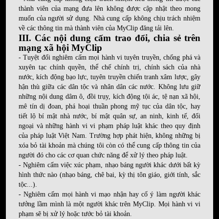
thành viên của mạng đưa lên không được cập nhật theo mong
muốn của người sử dụng. Nhà cung cấp không chịu trách nhiệm
về các thông tin mà thành viên của MyClip đăng tải lên.
III. Các nội dung cấm trao đổi, chia sẻ trên
mạng xã hội MyClip
- Tuyệt đối nghiêm cấm mọi hành vi tuyên truyền, chống phá và
xuyên tạc chính quyền, thể chế chính trị, chính sách của nhà
nước, kích động bạo lực, tuyên truyền chiến tranh xâm lược, gây
hận thù giữa các dân tộc và nhân dân các nước. Không lưu giữ
những nội dung dâm ô, đồi trụy, kích động tội ác, tệ nạn xã hội,
mê tín dị đoan, phá hoại thuần phong mỹ tục của dân tộc, hay
tiết lộ bí mật nhà nước, bí mật quân sự, an ninh, kinh tế, đối
ngoại và những hành vi vi phạm pháp luật khác theo quy định
của pháp luật Việt Nam. Trường hợp phát hiện, không những bị
xóa bỏ tài khoản mà chúng tôi còn có thể cung cấp thông tin của
người đó cho các cơ quan chức năng để xử lý theo pháp luật.
- Nghiêm cấm việc xúc phạm, nhạo báng người khác dưới bất kỳ
hình thức nào (nhạo báng, chê bai, kỳ thị tôn giáo, giới tính, sắc
tộc...).
- Nghiêm cấm mọi hành vi mạo nhận hay cố ý làm người khác
tưởng lầm mình là một người khác trên MyClip. Mọi hành vi vi
phạm sẽ bị xử lý hoặc tước bỏ tài khoản.