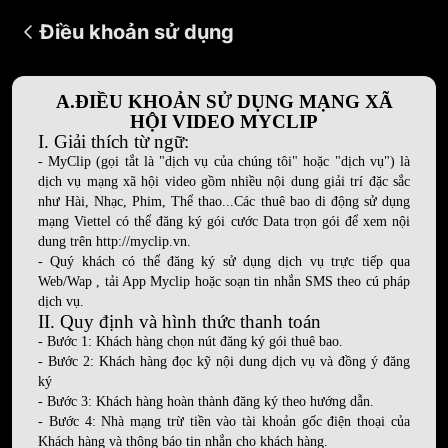
Điều khoản sử dụng
A.ĐIỀU KHOẢN SỬ DỤNG MẠNG XÃ
HỘI VIDEO MYCLIP
I. Giải thích từ ngữ:
- MyClip (gọi tắt là "dịch vụ của chúng tôi" hoặc "dịch vụ") là
dịch vụ mạng xã hội video gồm nhiều nội dung giải trí đặc sắc
như Hài, Nhạc, Phim, Thể thao...Các thuê bao di động sử dụng
mạng Viettel có thể đăng ký gói cước Data trọn gói để xem nội
dung trên http://myclip.vn.
- Quý khách có thể đăng ký sử dụng dịch vụ trực tiếp qua
Web/Wap , tải App Myclip hoặc soạn tin nhắn SMS theo cú pháp
dịch vụ.
II. Quy định và hình thức thanh toán
- Bước 1: Khách hàng chọn nút đăng ký gói thuê bao.
- Bước 2: Khách hàng đọc kỹ nội dung dịch vụ và đồng ý đăng
ký
- Bước 3: Khách hàng hoàn thành đăng ký theo hướng dẫn.
- Bước 4: Nhà mạng trừ tiền vào tài khoản gốc điện thoại của
Khách hàng và thông báo tin nhắn cho khách hàng.