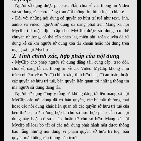
- Người sử dụng được phép xem/tải, chia sẻ các thông tin Video
và sử dụng các chức năng trao đổi thông tin, bình luận, chia sẻ ...
- Đối với những nội dung có quyền sở hữu trí tuệ như text, ảnh,
audio và video, người sử dụng đã đăng phát trên Mạng xã hội
Myclip thì mặc định cấp cho MyClip được sử dụng, có thể
chuyển nhượng, có thể cấp phép lại, miễn phí, toàn quyền để sử
dụng kể cả khi người sử dụng xóa tài khoản hoặc nội dung trên
mạng xã hội Myclip.
2. Tính chính xác, hợp pháp của nội dung
- MyClip cho phép người sử dụng đăng tải, cung cấp, trao đổi,
chia sẻ, đăng tải các thông tin về các Video. MyClip không chịu
trách nhiệm về mức độ chính xác, tính hữu ích, độ an toàn, hoặc
các quyền sở hữu trí tuệ, bản quyền liên quan tới những thông tin
mà người sử dụng đăng tải.
- Người sử dụng đồng ý rằng sẽ không đăng tải lên mạng xã hội
MyClip các nội dung đã có bản quyền, các bí mật thương mại
hoặc các nội dung khác liên quan tới các quyền sở hữu trí tuệ của
bên thứ ba, trừ trường hợp là chủ sở hữu hợp pháp của các nội
dung này hoặc có sự chấp thuận từ chủ sở hữu. Mạng xã hội
Myclip sẽ loại bỏ tất cả các nội dung phát hành nếu được thông
báo rằng những nội dung vi phạm quyền sở hữu trí tuệ, bản
quyền mà không cần thông báo trước.