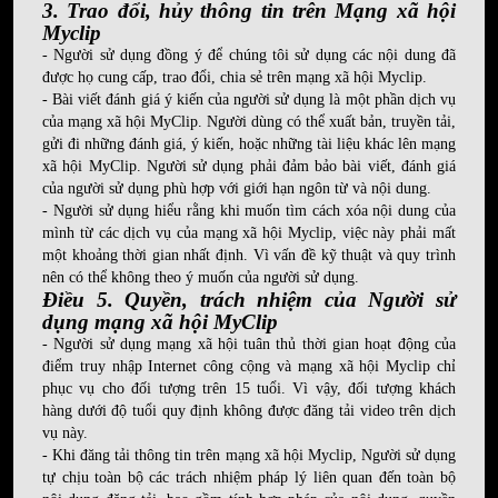
3. Trao đổi, hủy thông tin trên Mạng xã hội
Myclip
- Người sử dụng đồng ý để chúng tôi sử dụng các nội dung đã
được họ cung cấp, trao đổi, chia sẻ trên mạng xã hội Myclip.
- Bài viết đánh giá ý kiến của người sử dụng là một phần dịch vụ
của mạng xã hội MyClip. Người dùng có thể xuất bản, truyền tải,
gửi đi những đánh giá, ý kiến, hoặc những tài liệu khác lên mạng
xã hội MyClip. Người sử dụng phải đảm bảo bài viết, đánh giá
của người sử dụng phù hợp với giới hạn ngôn từ và nội dung.
- Người sử dụng hiểu rằng khi muốn tìm cách xóa nội dung của
mình từ các dịch vụ của mạng xã hội Myclip, việc này phải mất
một khoảng thời gian nhất định. Vì vấn đề kỹ thuật và quy trình
nên có thể không theo ý muốn của người sử dụng.
Điều 5. Quyền, trách nhiệm của Người sử
dụng mạng xã hội MyClip
- Người sử dụng mạng xã hội tuân thủ thời gian hoạt động của
điểm truy nhập Internet công cộng và mạng xã hội Myclip chỉ
phục vụ cho đối tượng trên 15 tuổi. Vì vậy, đối tượng khách
hàng dưới độ tuổi quy định không được đăng tải video trên dịch
vụ này.
- Khi đăng tải thông tin trên mạng xã hội Myclip, Người sử dụng
tự chịu toàn bộ các trách nhiệm pháp lý liên quan đến toàn bộ