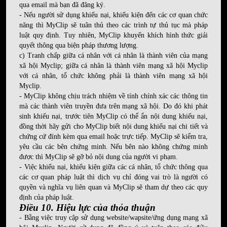
qua email mà bạn đã đăng ký.
- Nếu người sử dụng khiếu nại, khiếu kiện đến các cơ quan chức
năng thì MyClip sẽ tuân thủ theo các trình tự thủ tục mà pháp
luật quy định. Tuy nhiên, MyClip khuyến khích hình thức giải
quyết thông qua biện pháp thương lượng.
c) Tranh chấp giữa cá nhân với cá nhân là thành viên của mạng
xã hội Myclip; giữa cá nhân là thành viên mạng xã hội Myclip
với cá nhân, tổ chức không phải là thành viên mạng xã hội
Myclip.
- MyClip không chịu trách nhiệm về tính chính xác các thông tin
mà các thành viên truyền đưa trên mạng xã hội. Do đó khi phát
sinh khiếu nại, trước tiên MyClip có thể ẩn nội dung khiếu nại,
đồng thời hãy gửi cho MyClip biết nội dung khiếu nại chi tiết và
chứng cứ đính kèm qua email hoặc trực tiếp. MyClip sẽ kiểm tra,
yêu cầu các bên chứng minh. Nếu bên nào không chứng minh
được thì MyClip sẽ gỡ bỏ nội dung của người vi phạm.
- Việc khiếu nại, khiếu kiện giữa các cá nhân, tổ chức thông qua
các cơ quan pháp luật thì dịch vụ chỉ đóng vai trò là người có
quyền và nghĩa vụ liên quan và MyClip sẽ tham dự theo các quy
định của pháp luật.
Điều 10. Hiệu lực của thỏa thuận
- Bằng việc truy cập sử dụng website/wapsite/ứng dụng mạng xã