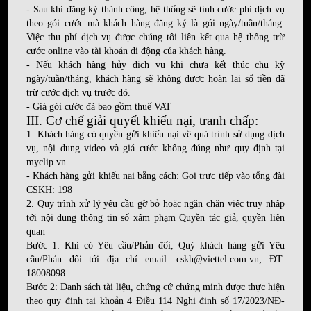
- Sau khi đăng ký thành công, hệ thống sẽ tính cước phí dịch vụ
theo gói cước mà khách hàng đăng ký là gói ngày/tuần/tháng.
Việc thu phí dịch vụ được chúng tôi liên kết qua hệ thống trừ
cước online vào tài khoản di động của khách hàng.
- Nếu khách hàng hủy dịch vụ khi chưa kết thúc chu kỳ
ngày/tuần/tháng, khách hàng sẽ không được hoàn lại số tiền đã
trừ cước dịch vụ trước đó.
- Giá gói cước đã bao gồm thuế VAT
III. Cơ chế giải quyết khiếu nại, tranh chấp:
1. Khách hàng có quyền gửi khiếu nại về quá trình sử dụng dịch
vụ, nội dung video và giá cước không đúng như quy định tại
myclip.vn.
- Khách hàng gửi khiếu nại bằng cách: Gọi trực tiếp vào tổng đài
CSKH: 198
2. Quy trình xử lý yêu cầu gỡ bỏ hoặc ngăn chặn việc truy nhập
tới nội dung thông tin số xâm phạm Quyền tác giả, quyền liên
quan
Bước 1: Khi có Yêu cầu/Phản đối, Quý khách hàng gửi Yêu
cầu/Phản đối tới địa chỉ email: cskh@viettel.com.vn; ĐT:
18008098
Bước 2: Danh sách tài liệu, chứng cứ chứng minh được thực hiện
theo quy định tại khoản 4 Điều 114 Nghị định số 17/2023/NĐ-