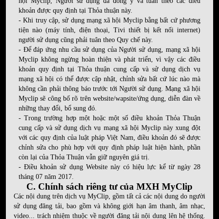
hội Myclip, Người sử dụng đã đồng ý và tuân theo các điều
khoản được quy định tại Thỏa thuận này.
- Khi truy cập, sử dụng mạng xã hội Myclip bằng bất cứ phương
tiện nào (máy tính, điện thoại, Tivi thiết bị kết nối internet)
người sử dụng cũng phải tuân theo Quy chế này.
- Để đáp ứng nhu cầu sử dụng của Người sử dụng, mạng xã hội
Myclip không ngừng hoàn thiện và phát triển, vì vậy các điều
khoản quy định tại Thỏa thuận cung cấp và sử dụng dịch vụ
mạng xã hội có thể được cập nhật, chỉnh sửa bất cứ lúc nào mà
không cần phải thông báo trước tới Người sử dụng. Mạng xã hội
Myclip sẽ công bố rõ trên website/wapsite/ứng dụng, diễn đàn về
những thay đổi, bổ sung đó.
- Trong trường hợp một hoặc một số điều khoản Thỏa Thuận
cung cấp và sử dụng dịch vụ mạng xã hội Myclip này xung đột
với các quy định của luật pháp Việt Nam, điều khoản đó sẽ được
chỉnh sửa cho phù hợp với quy định pháp luật hiện hành, phần
còn lại của Thỏa Thuận vẫn giữ nguyên giá trị.
- Điều khoản sử dụng Website này có hiệu lực kể từ ngày 28
tháng 07 năm 2017.
C. Chính sách riêng tư của MXH MyClip
Các nội dung trên dịch vụ MyClip, gồm tất cả các nội dung do người
sử dụng đăng tải, bao gồm và không giới hạn âm thanh, âm nhạc,
video... trách nhiệm thuộc về người đăng tải nội dung lên hệ thống.