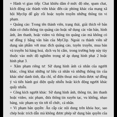
+ Hành vi giao tiếp: Chat khiêu dâm ở mức độ nhẹ, spam chat,
kích động các thành viên khác đến các phòng khác của mạng xã
hội Myclip để gây rối hoặc tuyên truyền những thông tin vi
phạm.
+ Quảng cáo: Trong tên thành viên, trạng thái, giải thích về bản
thân có chứa thông tin quảng cáo hoặc sử dụng các văn bản, hình
ảnh, âm thanh, hoặc video và thông tin quảng cáo mà không có
sự đồng ý bằng văn bản của MyClip. Ngoài ra thành viên sử
dụng sản phẩm với mục đích quảng cáo, tuyên truyền, mua bán
và truyền bá hàng hoá, dịch vụ bị cấm, trong trường hợp này tùy
thuộc vào mức độ nghiêm trọng sẽ áp dụng hình phạt 2 hoặc
hình phạt 3.
+ Xâm phạm riêng tư: Sử dụng hình ảnh cá nhân của người
khác, công khai những tư liệu cá nhân và những thông tin của
khác như danh tính, địa chỉ, số điện thoại mà chưa được sự đồng
ý và tiến hành gọi điện quấy nhiễu hoặc kích động người khác
quấy nhiễu.
+ Công kích người khác: Sử dụng hình ảnh, thông tin, âm thanh
hoặc video, xúc phạm, đưa thông tin xuyên tạc, vu khống, nhạo
báng, xúc phạm uy tín tới tổ chức, cá nhân.
+ Vi phạm bản quyền: Ăn cắp các nội dung trên khóa học, sao
chép hoặc trích dẫn mà không được phép sử dụng bản quyền của