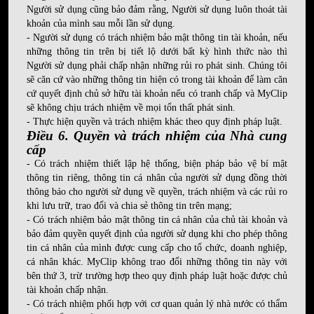
Người sử dụng cũng bảo đảm rằng, Người sử dụng luôn thoát tài
khoản của mình sau mỗi lần sử dụng.
- Người sử dụng có trách nhiệm bảo mật thông tin tài khoản, nếu
những thông tin trên bị tiết lộ dưới bất kỳ hình thức nào thì
Người sử dụng phải chấp nhận những rủi ro phát sinh. Chúng tôi
sẽ căn cứ vào những thông tin hiện có trong tài khoản để làm căn
cứ quyết định chủ sở hữu tài khoản nếu có tranh chấp và MyClip
sẽ không chịu trách nhiệm về mọi tổn thất phát sinh.
- Thực hiện quyền và trách nhiệm khác theo quy định pháp luật.
Điều 6. Quyền và trách nhiệm của Nhà cung
cấp
- Có trách nhiệm thiết lập hệ thống, biện pháp bảo vệ bí mật
thông tin riêng, thông tin cá nhân của người sử dụng đồng thời
thông báo cho người sử dụng về quyền, trách nhiệm và các rủi ro
khi lưu trữ, trao đổi và chia sẻ thông tin trên mạng;
- Có trách nhiệm bảo mật thông tin cá nhân của chủ tài khoản và
bảo đảm quyền quyết định của người sử dụng khi cho phép thông
tin cá nhân của mình được cung cấp cho tổ chức, doanh nghiệp,
cá nhân khác. MyClip không trao đổi những thông tin này với
bên thứ 3, trừ trường hợp theo quy định pháp luật hoặc được chủ
tài khoản chấp nhận.
- Có trách nhiệm phối hợp với cơ quan quản lý nhà nước có thẩm