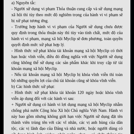
a) Nguyên tắc:
- Người sử dụng vi phạm Thỏa thuận cung cấp và sử dụng mạng
xã hội thì tùy theo mức độ nghiêm trọng của hành vi vi phạm sẽ
bị xử phạt tương ứng.
- Trường hợp hành vi vi phạm của Người sử dụng chưa được
quy định trong thỏa thuận này thì tùy vào tính chất, mức độ của
hành vi vi phạm, mạng xã hội Myclip sẽ đơn phương, toàn quyền
quyết định mức xử phạt hợp lý.
- Hình thức xử phạt khóa tài khoản mạng xã hội Myclip có thời
hạn hoặc vĩnh viễn, điều đó đồng nghĩa với việc Người sử dụng
cũng không thể sử dụng các sản phẩm khác khi truy cập từ tài
khoản mạng xã hội Myclip.
- Nếu tài khoản mạng xã hội Myclip bị khóa vĩnh viễn thì toàn
bộ những quyền lợi của chủ tài khoản cũng sẽ khóa vĩnh viễn.
b) Các hình thức xử phạt:
- Hình thức xử phạt khóa tài khoản 120 ngày hoặc khóa vĩnh
viễn áp dụng đối với các hành vi sau:
+ Người sử dụng có hành vi lợi dụng mạng xã hội Myclip nhằm
chống phá nước Cộng hòa Xã hội Chủ nghĩa Việt Nam. Hành vi
này bao gồm nhưng không giới hạn việc Người sử dụng đặt tên
thành viên trùng tên với các vĩ nhân, các vị anh hùng của dân
tộc, các vị lãnh đạo của Đảng và nhà nước, hoặc người dùng có