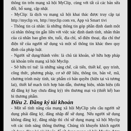
thông tin trên mạng xã hội MyClip, cùng với tất cả các bản sửa
đổi, bổ sung, cập nhật.
- MyClip: là dịch vụ mạng xã hội khai thác được truy cập tại
http://myclip.vn
,
http://myclip.com.vn
, App và Smart tivi
- Thông tin cá nhân: là những thông tin góp phần định danh một
cá nhân thông tin gắn liền với việc xác định danh tính, nhân thân
của cá nhân bao gồm tên, tuổi, địa chỉ, số điện thoại, địa chỉ thư
điện tử của người sử dụng và một số thông tin khác theo quy
định của pháp luật.
- Người sử dụng/thành viên: là chủ tài khoản, sở hữu hợp pháp
tài khoản trên mạng xã hội Myclip.
- Sở hữu trí tuệ: là những sáng chế, cải tiến, thiết kế, quy trình,
công thức, phương pháp, cơ sở dữ liệu, thông tin, bản vẽ, mã,
chương trình máy tính, tác phẩm có bản quyền (hiện tại và tương
lai), thiết kế mạch tích hợp bán dẫn, thương hiệu, nhãn hiệu (dù
đã đăng ký hay chưa đăng ký) tên thương mại và (thiết kế) bao
bì thương phẩm.
Điều 2. Đăng ký tài khoản
- Một số tính năng của mạng xã hội MyClip yêu cầu người sử
dụng phải đăng ký, đăng nhập để sử dụng. Nếu người sử dụng
không đăng ký, đăng nhập thì chỉ sử dụng mạng xã hội Myclip
với các tính năng thông thường. Chúng tôi khuyến khích người