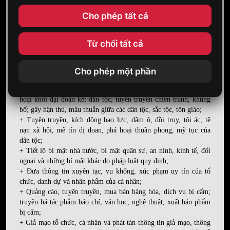
- Mạng xã hội MyClip có quyền từ chối ngay lập tức quyền truy
Cho phép tất cả
cập của người sử dụng vi phạm Thỏa thuận này mà không cần
thông báo lý do.
Điều 3. Các nội dung cấm trao đổi và chia sẻ
Từ chối tất cả
trên mạng xã hội
- Lợi dụng việc cung cấp, sử dụng dịch vụ Internet và thông tin
trên mạng nhằm mục đích:
Cho phép một phần
+ Chống lại Nhà nước Cộng hòa Xã hội Chủ nghĩa Việt Nam;
gây phương hại đến an ninh quốc gia, trật tự an toàn xã hội; phá
hoại khối đại đoàn kết dân tộc; tuyên truyền chiến tranh, khủng
bố; gây hận thù, mâu thuẫn giữa các dân tộc, sắc tộc, tôn giáo;
+ Tuyên truyền, kích động bạo lực, dâm ô, đồi trụy, tội ác, tệ
nạn xã hội, mê tín dị đoan, phá hoại thuần phong, mỹ tục của
dân tộc;
+ Tiết lộ bí mật nhà nước, bí mật quân sự, an ninh, kinh tế, đối
ngoại và những bí mật khác do pháp luật quy định;
+ Đưa thông tin xuyên tạc, vu khống, xúc phạm uy tín của tổ
chức, danh dự và nhân phẩm của cá nhân;
+ Quảng cáo, tuyên truyền, mua bán hàng hóa, dịch vụ bị cấm;
truyền bá tác phẩm báo chí, văn học, nghệ thuật, xuất bản phẩm
bị cấm;
+ Giả mạo tổ chức, cá nhân và phát tán thông tin giả mạo, thông