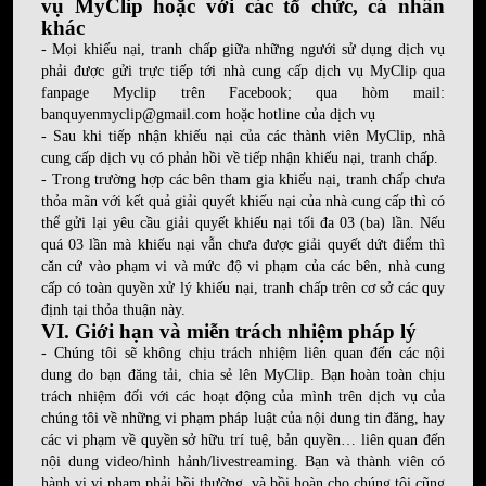
vụ MyClip hoặc với các tổ chức, cá nhân
khác
- Mọi khiếu nại, tranh chấp giữa những ngưới sử dụng dịch vụ
phải được gửi trực tiếp tới nhà cung cấp dịch vụ MyClip qua
fanpage Myclip trên Facebook; qua hòm mail:
banquyenmyclip@gmail.com
hoặc hotline của dịch vụ
- Sau khi tiếp nhận khiếu nại của các thành viên MyClip, nhà
cung cấp dịch vụ có phản hồi về tiếp nhận khiếu nại, tranh chấp.
- Trong trường hợp các bên tham gia khiếu nại, tranh chấp chưa
thỏa mãn với kết quả giải quyết khiếu nại của nhà cung cấp thì có
thể gửi lại yêu cầu giải quyết khiếu nại tối đa 03 (ba) lần. Nếu
quá 03 lần mà khiếu nại vẫn chưa được giải quyết dứt điểm thì
căn cứ vào phạm vi và mức độ vi phạm của các bên, nhà cung
cấp có toàn quyền xử lý khiếu nại, tranh chấp trên cơ sở các quy
định tại thỏa thuận này.
VI. Giới hạn và miễn trách nhiệm pháp lý
- Chúng tôi sẽ không chịu trách nhiệm liên quan đến các nội
dung do bạn đăng tải, chia sẻ lên MyClip. Bạn hoàn toàn chịu
trách nhiệm đối với các hoạt động của mình trên dịch vụ của
chúng tôi về những vi phạm pháp luật của nội dung tin đăng, hay
các vi phạm về quyền sở hữu trí tuệ, bản quyền… liên quan đến
nội dung video/hình hảnh/livestreaming. Bạn và thành viên có
hành vi vi phạm phải bồi thường, và bồi hoàn cho chúng tôi cũng