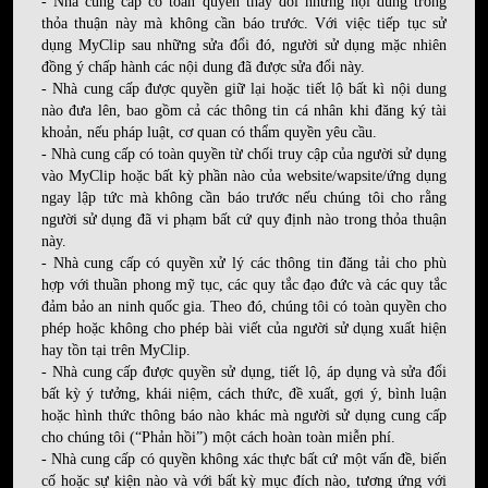
- Nhà cung cấp có toàn quyền thay đổi những nội dung trong
thỏa thuận này mà không cần báo trước. Với việc tiếp tục sử
dụng MyClip sau những sửa đổi đó, người sử dụng mặc nhiên
đồng ý chấp hành các nội dung đã được sửa đổi này.
- Nhà cung cấp được quyền giữ lại hoặc tiết lộ bất kì nội dung
nào đưa lên, bao gồm cả các thông tin cá nhân khi đăng ký tài
khoản, nếu pháp luật, cơ quan có thẩm quyền yêu cầu.
- Nhà cung cấp có toàn quyền từ chối truy cập của người sử dụng
vào MyClip hoặc bất kỳ phần nào của website/wapsite/ứng dụng
ngay lập tức mà không cần báo trước nếu chúng tôi cho rằng
người sử dụng đã vi phạm bất cứ quy định nào trong thỏa thuận
này.
- Nhà cung cấp có quyền xử lý các thông tin đăng tải cho phù
hợp với thuần phong mỹ tục, các quy tắc đạo đức và các quy tắc
đảm bảo an ninh quốc gia. Theo đó, chúng tôi có toàn quyền cho
phép hoặc không cho phép bài viết của người sử dụng xuất hiện
hay tồn tại trên MyClip.
- Nhà cung cấp được quyền sử dụng, tiết lộ, áp dụng và sửa đổi
bất kỳ ý tưởng, khái niệm, cách thức, đề xuất, gợi ý, bình luận
hoặc hình thức thông báo nào khác mà người sử dụng cung cấp
cho chúng tôi (“Phản hồi”) một cách hoàn toàn miễn phí.
- Nhà cung cấp có quyền không xác thực bất cứ một vấn đề, biến
cố hoặc sự kiện nào và với bất kỳ mục đích nào, tương ứng với