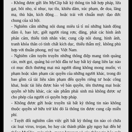
- Không được gửi lên MyClip bất kỳ thông tin bất hợp pháp, lừa
gạt, bôi nhọ, sỉ nhục, tục tĩu, khiêu dâm, xúc phạm, đe dọa, lăng
mạ, thù hận, kích động… hoặc trái với chuẩn mực đạo đức
chung của xã hội.
- Nghiêm cấm những nội dung miêu tả tỉ mỉ những hành động
dâm ô, bạo lực, giết người rùng rợn; đăng, phát các hình ảnh
phản cảm, thiếu tính nhân văn; cung cấp nội dung, hình ảnh,
tranh khỏa thân có tính chất kích dục, thiếu thẩm mỹ, không phù
hợp với thuần phong, mỹ tục Việt Nam.
- Nghiêm cấm tuyên truyền những thông điệp mang tính quảng
cáo, mời gọi, quảng bá cơ hội đầu tư hay bất kỳ dạng liên lạc nào
có mục đích thương mại mà người dùng không mong muốn; vi
phạm hoặc xâm phạm các quyền của những người khác, trong đó
bao gồm cả tài liệu xâm phạm đến quyền riêng tư hoặc công
khai, hoặc tài liệu được bảo vệ bản quyền, tên thương mại hoặc
quyền sở hữu khác, các sản phẩm phái sinh mà không được sự
cho phép của người có quyền hợp pháp.
- Không được gửi hoặc truyền tải bất kỳ thông tin nào không
thuộc quyền sở hữu trừ khi đó là thông tin được cung cấp miễn
phí.
- Tuyệt đối nghiêm cấm việc gửi bất kỳ thông tin nào có chứa
các loại virus, trojan, bọ hay các thành phần gây nguy hại đến hệ