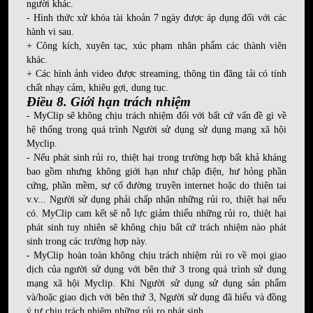
người khác.
- Hình thức xử khóa tài khoản 7 ngày được áp dụng đối với các
hành vi sau.
+ Công kích, xuyên tạc, xúc phạm nhân phẩm các thành viên
khác.
+ Các hình ảnh video được streaming, thông tin đăng tải có tính
chất nhạy cảm, khiêu gợi, dung tục.
Điều 8. Giới hạn trách nhiệm
- MyClip sẽ không chịu trách nhiệm đối với bất cứ vấn đề gì về
hệ thống trong quá trình Người sử dụng sử dụng mạng xã hội
Myclip.
- Nếu phát sinh rủi ro, thiệt hại trong trường hợp bất khả kháng
bao gồm nhưng không giới hạn như chập điện, hư hỏng phần
cứng, phần mềm, sự cố đường truyền internet hoặc do thiên tai
v.v... Người sử dụng phải chấp nhận những rủi ro, thiệt hại nếu
có. MyClip cam kết sẽ nỗ lực giảm thiểu những rủi ro, thiệt hại
phát sinh tuy nhiên sẽ không chịu bất cứ trách nhiệm nào phát
sinh trong các trường hợp này.
- MyClip hoàn toàn không chịu trách nhiệm rủi ro về mọi giao
dịch của người sử dụng với bên thứ 3 trong quá trình sử dụng
mạng xã hội Myclip. Khi Người sử dụng sử dụng sản phẩm
và/hoặc giao dịch với bên thứ 3, Người sử dụng đã hiểu và đồng
ý tự chịu trách nhiệm những rủi ro phát sinh.