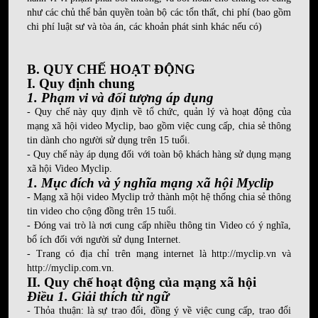
như các chủ thể bản quyền toàn bộ các tổn thất, chi phí (bao gồm
chi phí luật sư và tòa án, các khoản phát sinh khác nếu có)
B. QUY CHẾ HOẠT ĐỘNG
I. Quy định chung
1. Phạm vi và đối tượng áp dụng
- Quy chế này quy định về tổ chức, quản lý và hoạt động của
mạng xã hội video Myclip, bao gồm việc cung cấp, chia sẻ thông
tin dành cho người sử dụng trên 15 tuổi.
- Quy chế này áp dụng đối với toàn bộ khách hàng sử dụng mạng
xã hội Video Myclip.
1. Mục đích và ý nghĩa mạng xã hội Myclip
- Mạng xã hội video Myclip trở thành một hệ thống chia sẻ thông
tin video cho cộng đồng trên 15 tuổi.
- Đóng vai trò là nơi cung cấp nhiều thông tin Video có ý nghĩa,
bổ ích đối với người sử dụng Internet.
- Trang có địa chỉ trên mạng internet là
http://myclip.vn
và
http://myclip.com.vn
.
II. Quy chế hoạt động của mạng xã hội
Điều 1. Giải thích từ ngữ
- Thỏa thuận: là sự trao đổi, đồng ý về việc cung cấp, trao đổi