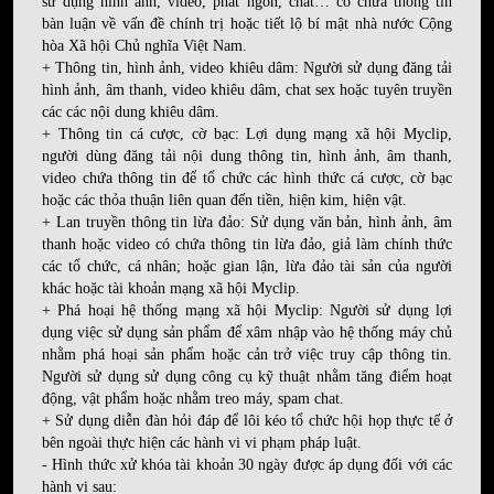
sử dụng hình ảnh, video, phát ngôn, chat… có chứa thông tin
bàn luận về vấn đề chính trị hoặc tiết lộ bí mật nhà nước Cộng
hòa Xã hội Chủ nghĩa Việt Nam.
+ Thông tin, hình ảnh, video khiêu dâm: Người sử dụng đăng tải
hình ảnh, âm thanh, video khiêu dâm, chat sex hoặc tuyên truyền
các các nội dung khiêu dâm.
+ Thông tin cá cược, cờ bạc: Lợi dụng mạng xã hội Myclip,
người dùng đăng tải nội dung thông tin, hình ảnh, âm thanh,
video chứa thông tin để tổ chức các hình thức cá cược, cờ bạc
hoặc các thỏa thuận liên quan đến tiền, hiện kim, hiện vật.
+ Lan truyền thông tin lừa đảo: Sử dụng văn bản, hình ảnh, âm
thanh hoặc video có chứa thông tin lừa đảo, giả làm chính thức
các tổ chức, cá nhân; hoặc gian lận, lừa đảo tài sản của người
khác hoặc tài khoản mạng xã hội Myclip.
+ Phá hoại hệ thống mạng xã hội Myclip: Người sử dụng lợi
dụng việc sử dụng sản phẩm để xâm nhập vào hệ thống máy chủ
nhằm phá hoại sản phẩm hoặc cản trở việc truy cập thông tin.
Người sử dụng sử dụng công cụ kỹ thuật nhằm tăng điểm hoạt
động, vật phẩm hoặc nhằm treo máy, spam chat.
+ Sử dụng diễn đàn hỏi đáp để lôi kéo tổ chức hội họp thực tế ở
bên ngoài thực hiện các hành vi vi phạm pháp luật.
- Hình thức xử khóa tài khoản 30 ngày được áp dụng đối với các
hành vi sau: