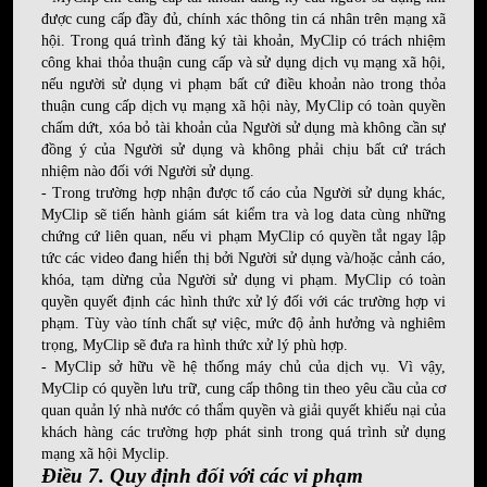
được cung cấp đầy đủ, chính xác thông tin cá nhân trên mạng xã
hội. Trong quá trình đăng ký tài khoản, MyClip có trách nhiệm
công khai thỏa thuận cung cấp và sử dụng dịch vụ mạng xã hội,
nếu người sử dụng vi phạm bất cứ điều khoản nào trong thỏa
thuận cung cấp dịch vụ mạng xã hội này, MyClip có toàn quyền
chấm dứt, xóa bỏ tài khoản của Người sử dụng mà không cần sự
đồng ý của Người sử dụng và không phải chịu bất cứ trách
nhiệm nào đối với Người sử dụng.
- Trong trường hợp nhận được tố cáo của Người sử dụng khác,
MyClip sẽ tiến hành giám sát kiểm tra và log data cùng những
chứng cứ liên quan, nếu vi phạm MyClip có quyền tắt ngay lập
tức các video đang hiển thị bởi Người sử dụng và/hoặc cảnh cáo,
khóa, tạm dừng của Người sử dụng vi phạm. MyClip có toàn
quyền quyết định các hình thức xử lý đối với các trường hợp vi
phạm. Tùy vào tính chất sự việc, mức độ ảnh hưởng và nghiêm
trọng, MyClip sẽ đưa ra hình thức xử lý phù hợp.
- MyClip sở hữu về hệ thống máy chủ của dịch vụ. Vì vậy,
MyClip có quyền lưu trữ, cung cấp thông tin theo yêu cầu của cơ
quan quản lý nhà nước có thẩm quyền và giải quyết khiếu nại của
khách hàng các trường hợp phát sinh trong quá trình sử dụng
mạng xã hội Myclip.
Điều 7. Quy định đối với các vi phạm