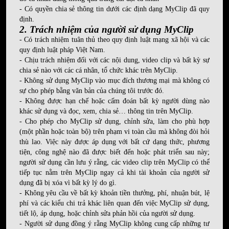
- Có quyền chia sẻ thông tin dưới các định dạng MyClip đã quy
định.
2. Trách nhiệm của người sử dụng MyClip
- Có trách nhiệm tuân thủ theo quy định luật mạng xã hội và các
quy định luật pháp Việt Nam.
- Chịu trách nhiệm đối với các nội dung, video clip và bất kỳ sự
chia sẻ nào với các cá nhân, tổ chức khác trên MyClip.
- Không sử dụng MyClip vào mục đích thương mại mà không có
sự cho phép bằng văn bản của chúng tôi trước đó.
- Không được hạn chế hoặc cấm đoán bất kỳ người dùng nào
khác sử dụng và đọc, xem, chia sẻ… thông tin trên MyClip.
- Cho phép cho MyClip sử dụng, chỉnh sửa, làm cho phù hợp
(một phần hoặc toàn bộ) trên phạm vi toàn cầu mà không đòi hỏi
thù lao. Việc này được áp dụng với bất cứ dạng thức, phương
tiện, công nghệ nào đã được biết đến hoặc phát triển sau này;
người sử dụng cần lưu ý rằng, các video clip trên MyClip có thể
tiếp tục nằm trên MyClip ngay cả khi tài khoản của người sử
dụng đã bị xóa vì bất kỳ lý do gì.
- Không yêu cầu về bất kỳ khoản tiền thưởng, phí, nhuận bút, lệ
phí và các kiểu chi trả khác liên quan đến việc MyClip sử dụng,
tiết lộ, áp dụng, hoặc chỉnh sửa phản hồi của người sử dụng.
- Người sử dụng đồng ý rằng MyClip không cung cấp những tư