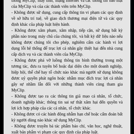
thống MyClip, máy tính, mạng Internet và các thông tin bảo mật
của MyClip và của các thành viên trên MyClip.
- Không được sử dụng, cung cấp thông tin vi phạm các quy định
về sở hữu trí tuệ, về giao dịch thương mại điện tử và các quy
định khác của pháp luật hiện hành.
- Không được xâm phạm, xâm nhập, tiếp cận, sử dụng bất kỳ
phần nào trong máy chủ của chúng tôi, và bất kỳ dữ liệu nào nếu
không được chúng tôi cho phép, nghiêm cấm các hành vi lợi
dụng lỗi hệ thống để trục lợi cá nhân gây thiệt hại đến nhà cung
cấp dịch vụ và các thành viên của MyClip.
- Không được phá vỡ luồng thông tin bình thường trong một
tương tác, đưa ra tuyên bố hoặc đại diện cho một doanh nghiệp,
hiệp hội, thể chế hay tổ chức nào khác mà người sử dụng không
được uỷ quyền phát ngôn hoặc nhằm mục đích trục lợi cá nhân
gây sự nhầm lẫn đối với những thành viên cùng tham gia
MyClip.
- Không được tạo ra các thông tin giả mạo cá nhân, tổ chức,
doanh nghiệp khác; thông tin sai sự thật xâm hại đến quyền và
lợi ích hợp pháp của các cá nhân, tổ chức khác.
- Không được có các hành động nhằm hạn chế hoặc cấm đoán bất
kỳ người dùng nào khác sử dụng MyClip.
- Không được truyền bá tác phẩm báo chí, văn học, nghệ thuật,
xuất bản phẩm vi phạm các quy định của pháp luật.