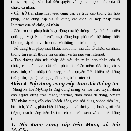
tin sai sự thật xâm hại đến quyền và lợi ích hợp pháp của tổ
chức, cá nhân.
- Cản trở trái pháp luật việc cung cấp và truy cập thông tin hợp
pháp, việc cung cấp và sử dụng các dịch vụ hợp pháp trên
Internet của tổ chức, cá nhân.
- Cản trở trái pháp luật hoạt động của hệ thống máy chủ tên miền
quốc gia Việt Nam “.vn”, hoạt động hợp pháp của hệ thống thiết
bị cung cấp dịch vụ Internet và thông tin trên mạng.
- Sử dụng trái phép mật khẩu, khóa mật mã của tổ chức, cá nhân;
thông tin riêng, thông tin cá nhân và tài nguyên Internet.
- Tạo đường dẫn trái phép đối với tên miền hợp pháp của tổ
chức, cá nhân; tạo, cài đặt, phát tán phần mềm độc hại, virus
máy tính; xâm nhập trái phép, chiếm quyền điều khiển hệ thống
thông tin, tạo lập công cụ tấn công trên Internet.
Điều 4. Nội dung cung cấp, trao đổi thông tin
Mạng xã hội MyClip là ứng dụng mạng xã hội trực tuyến dành
cho người dùng trên mạng internet, điện thoại di động, Smart
TV nhằm cung cấp cho khách hàng các nội dung video tiện lợi,
hữu ích, không phân biệt không gian và thời gian; hướng tới đối
tượng khách hàng trên 15 tuổi có nhu cầu xem và chia sẻ thông
tin.
1. Nội dung cung cấp trên Mạng xã hội
MyClip: