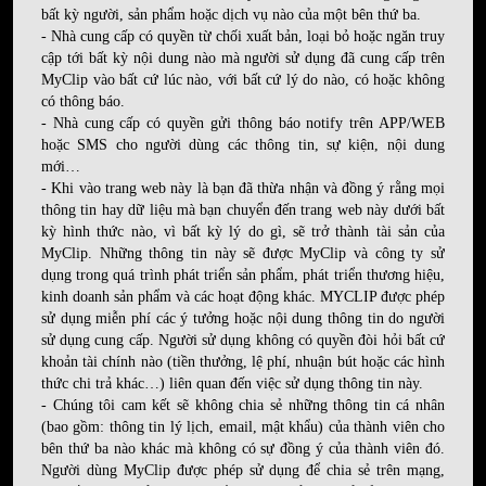
bất kỳ người, sản phẩm hoặc dịch vụ nào của một bên thứ ba.
- Nhà cung cấp có quyền từ chối xuất bản, loại bỏ hoặc ngăn truy
cập tới bất kỳ nội dung nào mà người sử dụng đã cung cấp trên
MyClip vào bất cứ lúc nào, với bất cứ lý do nào, có hoặc không
có thông báo.
- Nhà cung cấp có quyền gửi thông báo notify trên APP/WEB
hoặc SMS cho người dùng các thông tin, sự kiện, nội dung
mới…
- Khi vào trang web này là bạn đã thừa nhận và đồng ý rằng mọi
thông tin hay dữ liệu mà bạn chuyển đến trang web này dưới bất
kỳ hình thức nào, vì bất kỳ lý do gì, sẽ trở thành tài sản của
MyClip. Những thông tin này sẽ được MyClip và công ty sử
dụng trong quá trình phát triển sản phẩm, phát triển thương hiệu,
kinh doanh sản phẩm và các hoạt động khác. MYCLIP được phép
sử dụng miễn phí các ý tưởng hoặc nội dung thông tin do người
sử dụng cung cấp. Người sử dụng không có quyền đòi hỏi bất cứ
khoản tài chính nào (tiền thưởng, lệ phí, nhuận bút hoặc các hình
thức chi trả khác…) liên quan đến việc sử dụng thông tin này.
- Chúng tôi cam kết sẽ không chia sẻ những thông tin cá nhân
(bao gồm: thông tin lý lịch, email, mật khẩu) của thành viên cho
bên thứ ba nào khác mà không có sự đồng ý của thành viên đó.
Người dùng MyClip được phép sử dụng để chia sẻ trên mạng,