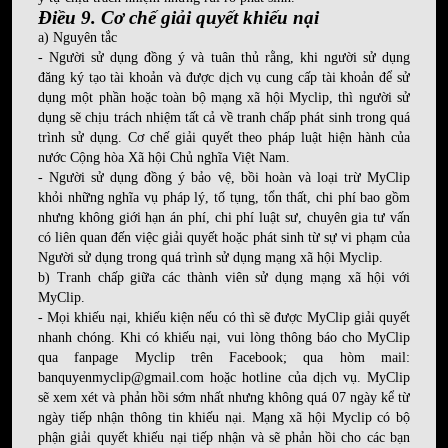
Điều 9. Cơ chế giải quyết khiếu nại
a) Nguyên tắc
- Người sử dụng đồng ý và tuân thủ rằng, khi người sử dụng
đăng ký tạo tài khoản và được dịch vụ cung cấp tài khoản để sử
dụng một phần hoặc toàn bộ mạng xã hội Myclip, thì người sử
dụng sẽ chịu trách nhiệm tất cả về tranh chấp phát sinh trong quá
trình sử dụng. Cơ chế giải quyết theo pháp luật hiện hành của
nước Cộng hòa Xã hội Chủ nghĩa Việt Nam.
- Người sử dụng đồng ý bảo vệ, bồi hoàn và loại trừ MyClip
khỏi những nghĩa vụ pháp lý, tố tụng, tổn thất, chi phí bao gồm
nhưng không giới hạn án phí, chi phí luật sư, chuyên gia tư vấn
có liên quan đến việc giải quyết hoặc phát sinh từ sự vi phạm của
Người sử dụng trong quá trình sử dụng mạng xã hội Myclip.
b) Tranh chấp giữa các thành viên sử dụng mạng xã hội với
MyClip.
- Mọi khiếu nại, khiếu kiện nếu có thì sẽ được MyClip giải quyết
nhanh chóng. Khi có khiếu nại, vui lòng thông báo cho MyClip
qua fanpage Myclip trên Facebook; qua hòm mail:
banquyenmyclip@gmail.com
hoặc hotline của dịch vụ. MyClip
sẽ xem xét và phản hồi sớm nhất nhưng không quá 07 ngày kể từ
ngày tiếp nhận thông tin khiếu nại. Mạng xã hội Myclip có bộ
phận giải quyết khiếu nại tiếp nhận và sẽ phản hồi cho các bạn