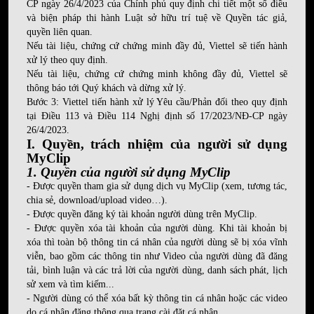
CP ngày 26/4/2023 của Chính phủ quy định chi tiết một số điều
và biện pháp thi hành Luật sở hữu trí tuệ về Quyền tác giả,
quyền liên quan.
Nếu tài liệu, chứng cứ chứng minh đầy đủ, Viettel sẽ tiến hành
xử lý theo quy định.
Nếu tài liệu, chứng cứ chứng minh không đầy đủ, Viettel sẽ
thông báo tới Quý khách và dừng xử lý.
Bước 3: Viettel tiến hành xử lý Yêu cầu/Phản đối theo quy định
tại Điều 113 và Điều 114 Nghị định số 17/2023/NĐ-CP ngày
26/4/2023.
I. Quyền, trách nhiệm của người sử dụng
MyClip
1. Quyền của người sử dụng MyClip
- Được quyền tham gia sử dụng dịch vụ MyClip (xem, tương tác,
chia sẻ, download/upload video…).
- Được quyền đăng ký tài khoản người dùng trên MyClip.
- Được quyền xóa tài khoản của người dùng. Khi tài khoản bị
xóa thì toàn bộ thông tin cá nhân của người dùng sẽ bị xóa vĩnh
viễn, bao gồm các thông tin như Video của người dùng đã đăng
tải, bình luận và các trả lời của người dùng, danh sách phát, lịch
sử xem và tìm kiếm...
- Người dùng có thể xóa bất kỳ thông tin cá nhân hoặc các video
do cá nhân đăng thông qua trang cài đặt cá nhân