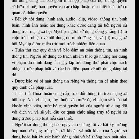
nội dung đăng tải, bao gồm tính hợp pháp của nội dung, quyền
sở hữu trí tuệ, bản quyền và các chấp thuận cần thiết khác từ cơ
quan có thẩm quyền.
- Bất kỳ nội dung, hình ảnh, audio, clip, video, thông tin, bình
luận, hình ảnh hoặc nội dung khác được đăng tải bởi người sử
dụng trên mạng xã hội Myclip, người sử dụng đồng ý rằng (i) tự
chịu trách nhiệm về nội dung do mình đăng tải; và (ii) mạng xã
hội Myclip được miễn trừ mọi trách nhiệm liên quan.
- Tuân thủ các quy định về bảo đảm an toàn thông tin, an ninh
thông tin. Người sử dụng có trách nhiệm tháo gỡ những nội dung
vi phạm do mình đăng tải ngay lập tức đồng thời phải chịu trách
nhiệm trước pháp luật và các bên liên quan về nội dung đăng tải
đó.
- Được bảo vệ bí mật thông tin riêng và thông tin cá nhân theo
quy định của pháp luật.
- Tuân thủ Thỏa thuận cung cấp, trao đổi thông tin trên mạng xã
hội này. Nếu vi phạm, tùy thuộc vào mức độ vi phạm sẽ khóa tài
khoản vĩnh viễn, tước bỏ mọi quyền lợi của người sử dụng đối
với dịch vụ và sẽ yêu cầu cơ quan chức năng truy tố người sử
dụng trước pháp luật nếu cần thiết.
- Người sử dụng thông báo ngay cho chúng tôi về bất kỳ trường
hợp nào sử dụng trái phép tài khoản và mật khẩu của Người sử
dụng hoặc bất kỳ các hành động phá vỡ hệ thống bảo mật nào.