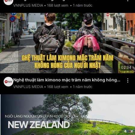
VNNPLUS MEDIA
•
168
lượt xem
•
1 năm trước
02:34
Nghệ thuật làm kimono mặc trăm năm không hỏng
của người Nhật
VNNPLUS MEDIA
•
168
lượt xem
•
1 năm trước