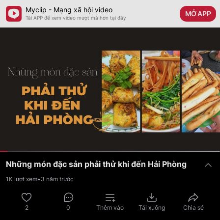
Myclip - Mạng xã hội video
MỞ APP
Tải APP để xem video mượt mà hơn tại đây
Những món đặc sản phải thử khi đến Hải Phòng
1K
lượt xem
•
3 năm trước
2
0
Thêm vào
Tải xuống
Chia sẻ