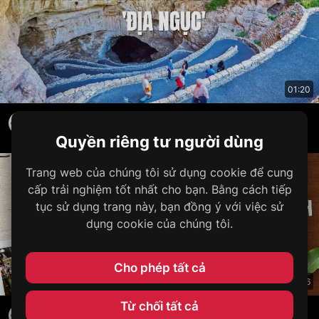
01:20
Khám phá con đường dẫn xuống 'địa ngục'
VNNPLUS MEDIA
•
192
lượt xem
•
1 năm trước
Quyền riêng tư người dùng
Trang web của chúng tôi sử dụng cookie để cung
cấp trải nghiệm tốt nhất cho bạn. Bằng cách tiếp
tục sử dụng trang này, bạn đồng ý với việc sử
dụng cookie của chúng tôi.
Cho phép tất cả
03:06
Từ chối tất cả
5 món ăn đường phố hấp dẫn ở Phnom Penh