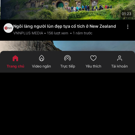
01:23
Ngôi làng người lùn đẹp tựa cổ tích ở New Zealand
VNNPLUS MEDIA
•
156
lượt xem
•
1 năm trước
Trang chủ
Video ngắn
Trực tiếp
Yêu thích
Tài khoản
03:03
Những bãi biển kỳ lạ nhất hành tinh
VNNPLUS MEDIA
•
167
lượt xem
•
1 năm trước