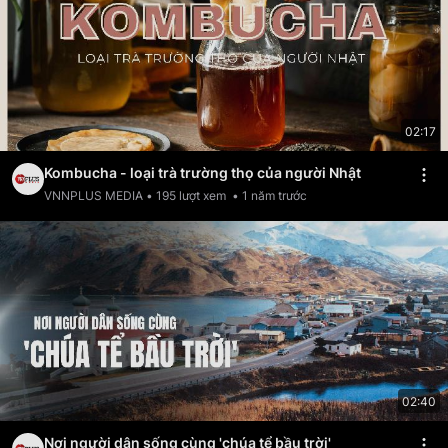
02:17
Kombucha - loại trà trường thọ của người Nhật
VNNPLUS MEDIA
•
195
lượt xem
•
1 năm trước
02:40
Nơi người dân sống cùng 'chúa tể bầu trời'