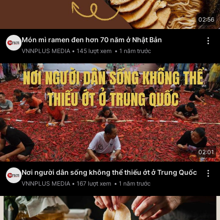
02:56
Món mì ramen đen hơn 70 năm ở Nhật Bản
VNNPLUS MEDIA
•
145
lượt xem
•
1 năm trước
02:01
Nơi người dân sống không thể thiếu ớt ở Trung Quốc
VNNPLUS MEDIA
•
167
lượt xem
•
1 năm trước