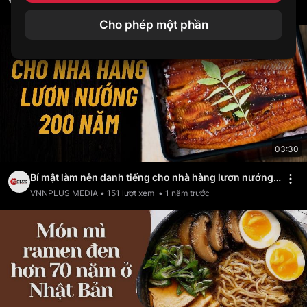
VNNPLUS MEDIA
•
162
lượt xem
•
1 năm trước
Cho phép một phần
03:30
Bí mật làm nên danh tiếng cho nhà hàng lươn nướng
200 năm.mp4
VNNPLUS MEDIA
•
151
lượt xem
•
1 năm trước