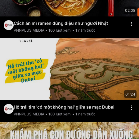
02:08
Cách ăn mì ramen đúng điệu như người Nhật
VNNPLUS MEDIA
•
160
lượt xem
•
1 năm trước
01:24
Hồ trái tim 'có một không hai' giữa sa mạc Dubai
VNNPLUS MEDIA
•
180
lượt xem
•
1 năm trước